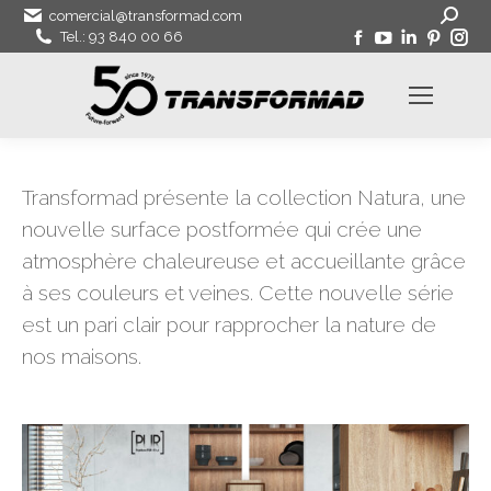
Search:
comercial@transformad.com
Facebook
Youtube
LinkedIn
Pinter
In
Tel.: 93 840 00 66
page
page
page
page
pa
s'ouvre
s'ouvre
s'ouvre
s'ouvr
s'
dans
dans
dans
dans
da
une
une
une
une
un
nouvelle
nouvelle
nouvelle
nouve
no
fenêtre
fenêtre
fenêtre
fenêtr
fe
Transformad présente la collection Natura, une
nouvelle surface postformée qui crée une
atmosphère chaleureuse et accueillante grâce
à ses couleurs et veines. Cette nouvelle série
est un pari clair pour rapprocher la nature de
nos maisons.