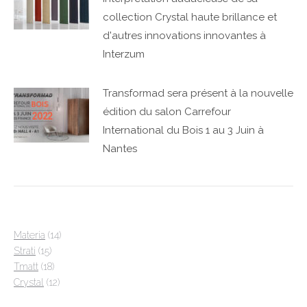
collection Crystal haute brillance et
d'autres innovations innovantes à
Interzum
Transformad sera présent à la nouvelle
édition du salon Carrefour
International du Bois 1 au 3 Juin à
Nantes
14
Materia
14
15
produits
Strati
15
produits
18
Tmatt
18
produits
12
Crystal
12
produits