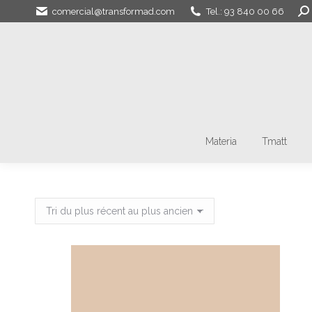
Sea
comercial@transformad.com
Tel.: 93 840 00 66
Materia
Tmatt