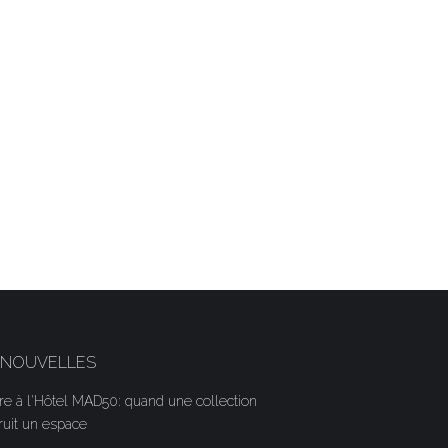
 NOUVELLES
aire à l'Hôtel MAD50: quand une collection
ruit un espace