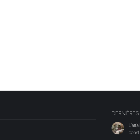
DERNIÈRES
L'aff
const