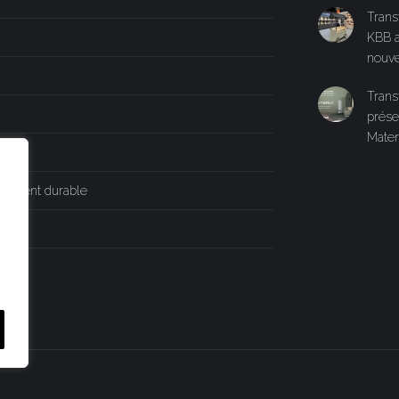
Trans
KBB a
nouve
Trans
prése
Mater
pement durable