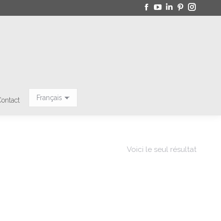
Facebook
Youtube
LinkedIn
Pinterest
Instagr
page
page
page
page
page
n
Nouvelles
Enterprise
Contact
s'ouvre
s'ouvre
s'ouvre
s'ouvre
s'ouvre
dans
dans
dans
dans
dans
une
une
une
une
une
nouvelle
nouvelle
nouvelle
nouvelle
nouvell
fenêtre
fenêtre
fenêtre
fenêtre
fenêtre
Contact
Voici le seul résultat