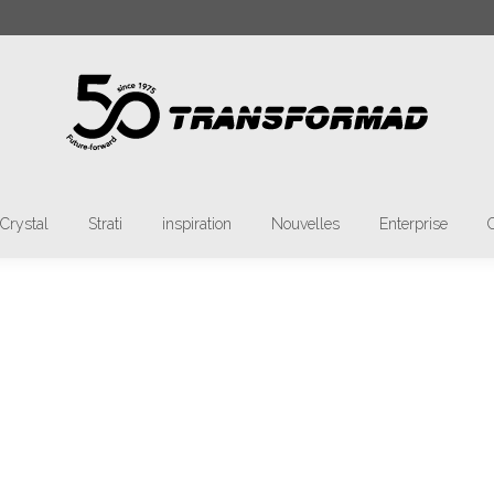
rch:
Materia
Tmatt
Crystal
Strati
inspiratio
Crystal
Strati
inspiration
Nouvelles
Enterprise