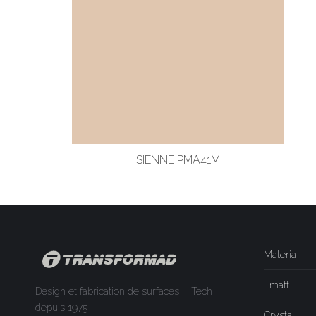
SIENNE PMA41M
Materia
Tmatt
Design et fabrication de surfaces HiTech
depuis 1975
Crystal