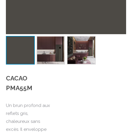
CACAO
PMA55M
Un brun profond aux
reflets gris,
chaleureux sans
excès. Il enveloppe