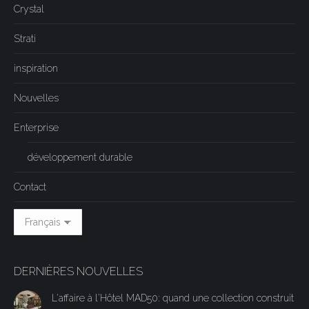
nouvelle
nouvelle
nouvelle
nouvelle
nouvelle
une
Crystal
fenêtre
fenêtre
fenêtre
fenêtre
fenêtre
nouvelle
Strati
fenêtre
inspiration
Nouvelles
Enterprise
développement durable
Contact
DERNIÈRES NOUVELLES
L'affaire à l'Hôtel MAD50: quand une collection construit