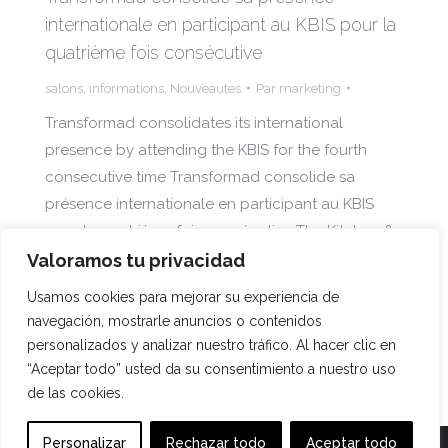
internationale en participant au KBIS pour la
quatrième fois consécutive
salons
,
informations
,
Nouveautes
Par
marketing
Transformad consolidates its international
presence by attending the KBIS for the fourth
consecutive time Transformad consolide sa
présence internationale en participant au KBIS
pour la quatrième fois consécutive The Kitchen &
The Kitchen & Bath Industry Show (KBIS), l'un des
Valoramos tu privacidad
salons les plus influents de l'industrie, a lieu à
Usamos cookies para mejorar su experiencia de
partir de janvier 31 à février 2 à Las Vegas…
navegación, mostrarle anuncios o contenidos
personalizados y analizar nuestro tráfico. Al hacer clic en
“Aceptar todo” usted da su consentimiento a nuestro uso
de las cookies.
Personalizar
Rechazar todo
Aceptar todo
TRANSFORMAD ©