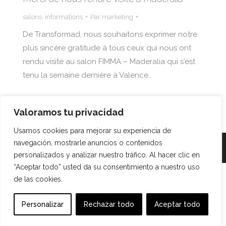
salons
,
informations
Par
marketing
De Transformad, nous souhaitons exprimer notre
plus sincère gratitude à tous ceux qui nous ont
rendu visite au salon FIMMA – Maderalia qui s'est
tenu la semaine dernière à Valence..
Valoramos tu privacidad
Usamos cookies para mejorar su experiencia de
navegación, mostrarle anuncios o contenidos
TRANSFORMAD ©
personalizados y analizar nuestro tráfico. Al hacer clic en
“Aceptar todo” usted da su consentimiento a nuestro uso
de las cookies.
Personalizar
Rechazar todo
Aceptar todo