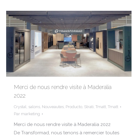
Merci de nous rendre visite à Maderalia
2022
Crystal
,
salons
,
Nouveautes
,
Producto
,
Strati
,
Tmatt
,
Tmatt
Par
marketing
Merci de nous rendre visite à Maderalia 2022
De Transformad, nous tenons à remercier toutes