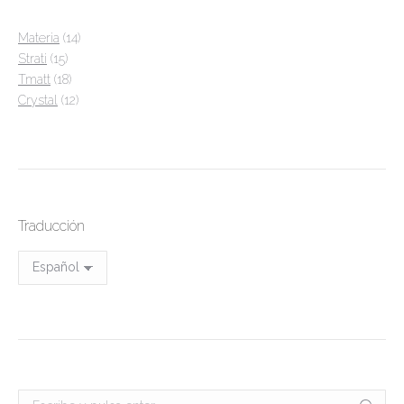
14
Materia
14
15
productos
Strati
15
productos
18
Tmatt
18
productos
12
Crystal
12
productos
Traducción
Buscar: