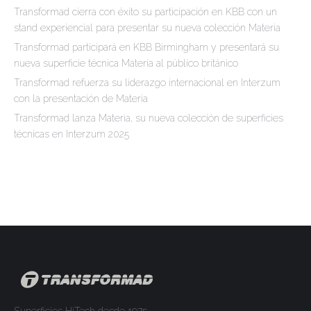
Transformad cierra con éxito su participación en KBB con un
stand experiencial para presentar su nueva colección Materia
Transformad participará en KBB Birmingham y presentará su
nueva superficie técnica Materia al público británico
Transformad refuerza su liderazgo internacional en Interzum
con la presentación de Materia
Transformad lanza Materia, su nueva colección de superficies
técnicas en Interzum 2025
Superficies HiTech desde 1975