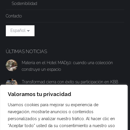
Sostenibilidad
Contacto
ÚLTIMAS NOTICIAS
Materia en el Hotel MAD50: cuando una colección
construye un espacio
Transformad cierra con éxito su participación en KBB
con un stand experiencial para presentar su nueva
Valoramos tu privacidad
colección Materia
Usamos cookies para mejorar su experiencia de
Transformad participará en KBB Birmingham y
navegación, mostrarle anuncios o contenidos
presentará su nueva superficie técnica Materia al
personalizados y analizar nuestro tráfico. Al hacer clic en
público británico
“Aceptar todo” usted da su consentimiento a nuestro uso