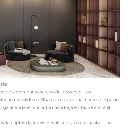
esta
frece el contrapunto sereno del proyecto. Los
techo revestido en Alba que eleva visualmente el espacio,
rgánica a la estancia. La mesa baja en Taupe ancla el
amate captura la luz sin devolverla, y en ese gesto —tan