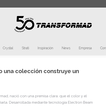
car:
Materia
Tmatt
Crystal
Strati
Inspir
Crystal
Strati
Inspiración
News
Empresa
Con
o una colección construye un
rmad, nació con una premisa clara: que el color y el
arla. Desarrollada mediante tecnología Electron Beam