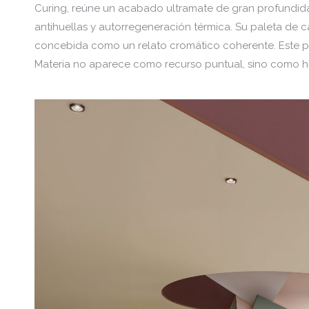
Curing, reúne un acabado ultramate de gran profundida
antihuellas y autorregeneración térmica. Su paleta de ca
concebida como un relato cromático coherente. Este pr
Materia no aparece como recurso puntual, sino como hi