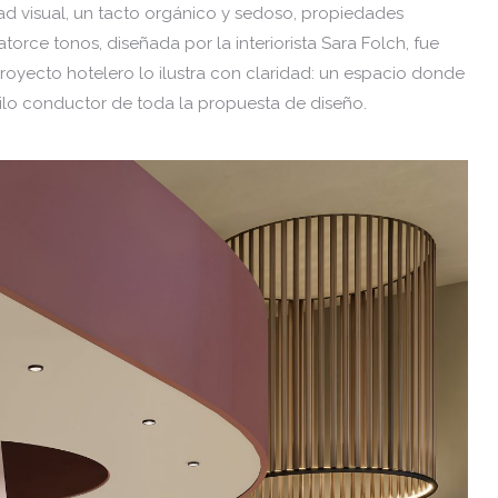
d visual, un tacto orgánico y sedoso, propiedades
torce tonos, diseñada por la interiorista Sara Folch, fue
oyecto hotelero lo ilustra con claridad: un espacio donde
lo conductor de toda la propuesta de diseño.