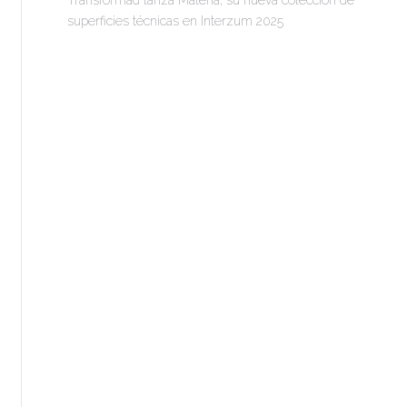
Transformad lanza Materia, su nueva colección de
superficies técnicas en Interzum 2025