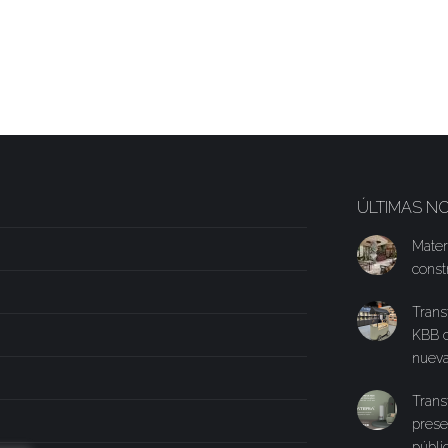
ÚLTIMAS NO
Mater
const
Trans
KBB c
nueva
Trans
prese
públi