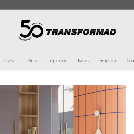
car:
Materia
Tmatt
Crystal
Strati
Inspir
Crystal
Strati
Inspiración
News
Empresa
Con