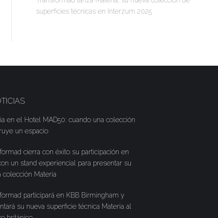
Transformad lanza Materia, su nueva colección de
superficies técnicas en Interzum 2025
TICIAS
ia en el Hotel MAD50: cuando una colección
ruye un espacio
formad cierra con éxito su participación en
on un stand experiencial para presentar su
 colección Materia
formad participará en KBB Birmingham y
ntará su nueva superficie técnica Materia al
co británico