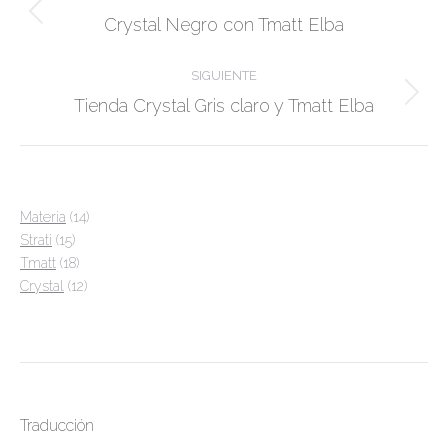
entre
Álbum
Crystal Negro con Tmatt Elba
álbumes
anterior:
SIGUIENTE
Álbum
Tienda Crystal Gris claro y Tmatt Elba
siguiente:
14
Materia
14
15
productos
Strati
15
productos
18
Tmatt
18
productos
12
Crystal
12
productos
Traducción