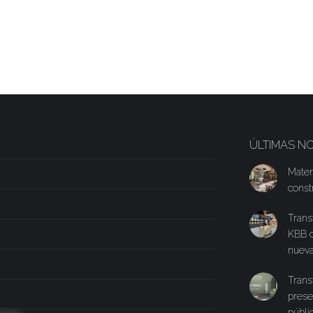
ÚLTIMAS NO
Mater
const
Trans
KBB c
nueva
Trans
prese
públi