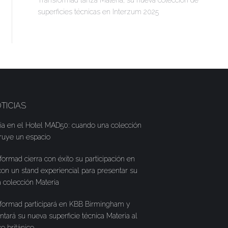
Transformad lanza Materia, su nueva colección de
superficies técnicas en Interzum 2025
TICIAS
ia en el Hotel MAD50: cuando una colección
ruye un espacio
formad cierra con éxito su participación en
on un stand experiencial para presentar su
 colección Materia
formad participará en KBB Birmingham y
ntará su nueva superficie técnica Materia al
co británico