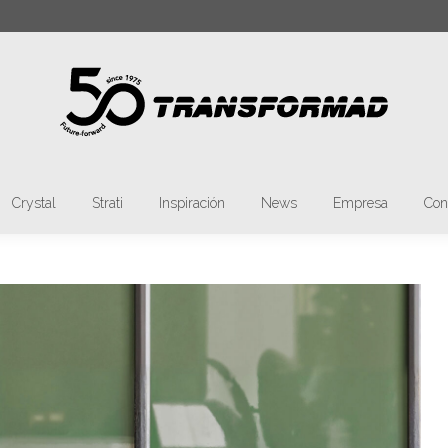
car:
Materia
Tmatt
Crystal
Strati
Inspir
Crystal
Strati
Inspiración
News
Empresa
Con