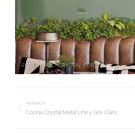
RESTAURANT CRYSTAL FOREST
Navegación
entre
ANTERIOR
álbumes
Álbum
Cocina Crystal Metal Line y Gris Claro
anterior: