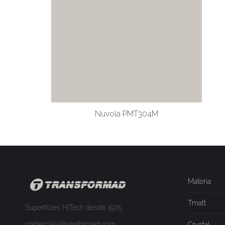
Nuvola PMT304M
Materia
Tmatt
Superficies HiTech desde 1975
comercial@transformad.com
Crystal