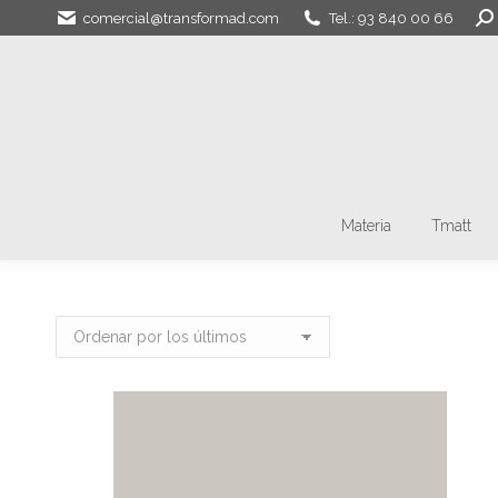
Bus
comercial@transformad.com
Tel.: 93 840 00 66
Materia
Tmatt