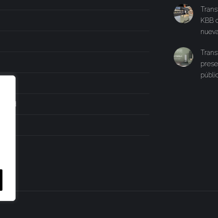
Trans
KBB c
nueva
Trans
prese
públi
ilidad