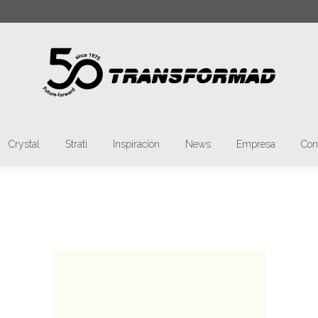
car:
Materia
Tmatt
Crystal
Strati
Inspir
Crystal
Strati
Inspiración
News
Empresa
Con