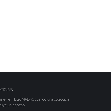
TICIAS
ia en el Hotel MAD50: cuando una colección
ruye un espacio