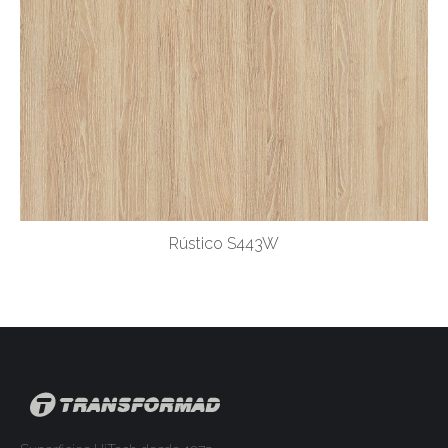
Rústico S443W