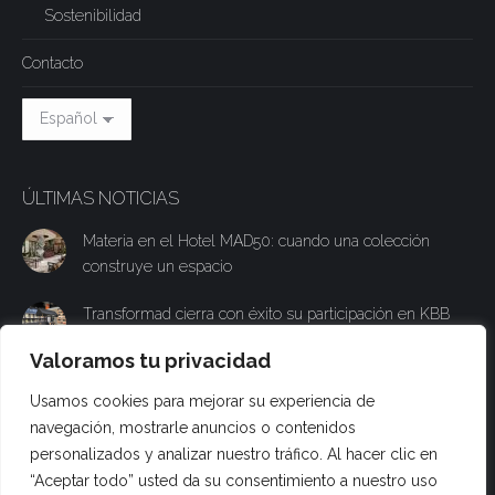
Sostenibilidad
Contacto
ÚLTIMAS NOTICIAS
Materia en el Hotel MAD50: cuando una colección
construye un espacio
Transformad cierra con éxito su participación en KBB
con un stand experiencial para presentar su nueva
Valoramos tu privacidad
colección Materia
Usamos cookies para mejorar su experiencia de
Transformad participará en KBB Birmingham y
navegación, mostrarle anuncios o contenidos
presentará su nueva superficie técnica Materia al
personalizados y analizar nuestro tráfico. Al hacer clic en
público británico
“Aceptar todo” usted da su consentimiento a nuestro uso