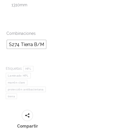
1310mm
Combinaciones
S274 Tierra B/M
Etiquetas:
HPL
Laminado HPL
marrón claro
protección antibacteriana
tierra
Compartir