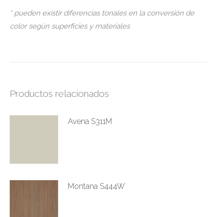
* pueden existir diferencias tonales en la conversión de
color según superficies y materiales
Productos relacionados
Avena S311M
Este
producto
tiene
múltiples
Montana S444W
variantes.
Este
Las