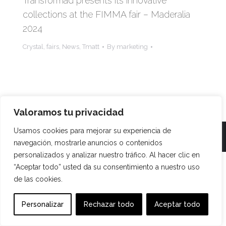
Transformad presents its innovative
collections at the FIMMA fair – Maderalia
2024
Crystal
,
fairs
,
News
,
Tmatt
By
marketing
Valoramos tu privacidad
Usamos cookies para mejorar su experiencia de
TRANSFORMAD ©
navegación, mostrarle anuncios o contenidos
personalizados y analizar nuestro tráfico. Al hacer clic en
“Aceptar todo” usted da su consentimiento a nuestro uso
de las cookies.
Personalizar
Rechazar todo
Aceptar todo